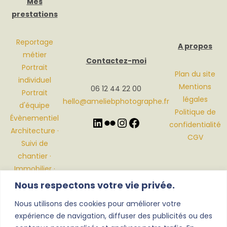
Mes
prestations
Reportage
A propos
métier
Contactez-moi
Portrait
Plan du site
individuel
Mentions
06 12 44 22 00
Portrait
légales
hello@ameliebphotographe.fr
d'équipe
Politique de
Évènementiel
confidentialité
Architecture ·
CGV
Suivi de
chantier ·
Immobilier ·
Décoration
Nous respectons votre vie privée.
Nous utilisons des cookies pour améliorer votre
expérience de navigation, diffuser des publicités ou des