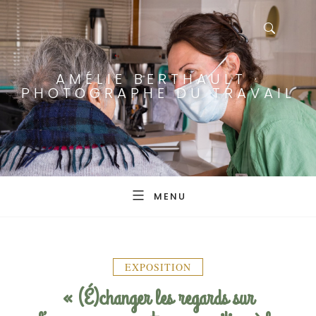
AMÉLIE BERTHAULT ·
PHOTOGRAPHE DU TRAVAIL
MENU
EXPOSITION
« (É)changer les regards sur