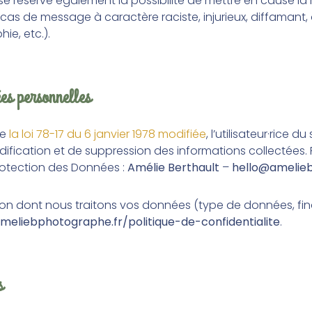
se réserve également la possibilité de mettre en cause la 
n cas de message à caractère raciste, injurieux, diffamant
hie, etc.).
es personnelles
de
la loi 78-17 du 6 janvier 1978 modifiée
, l’utilisateur·rice du
ification et de suppression des informations collectées. 
rotection des Données :
Amélie Berthault
–
hello@amelie
on dont nous traitons vos données (type de données, finalit
eliebphotographe.fr/politique-de-confidentialite
.
s