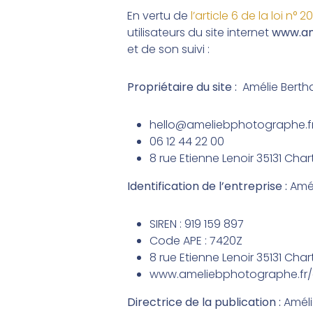
En vertu de
l’article 6 de la loi n°
utilisateurs du site internet
www.am
et de son suivi :
Propriétaire du site :
Amélie Berth
hello@ameliebphotographe.f
06 12 44 22 00
8 rue Etienne Lenoir 35131 Ch
Identification de l’entreprise :
Amél
SIREN :
919 159 897
Code APE : 7420Z
8 rue Etienne Lenoir 35131 Ch
www.ameliebphotographe.fr/
Directrice de la publication :
Améli