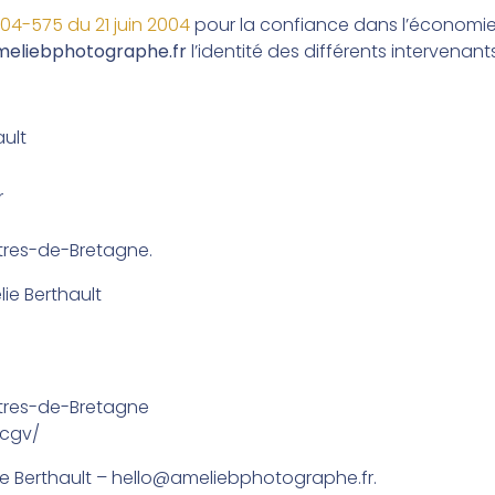
 2004-575 du 21 juin 2004
pour la confiance dans l’économie 
eliebphotographe.fr
l’identité des différents intervenan
ault
r
artres-de-Bretagne
.
ie Berthault
artres-de-Bretagne
cgv/
e Berthault
–
hello@ameliebphotographe.fr
.