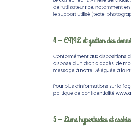
Le cas échéant
,
Amélie Berthault
de l’utilisateur·rice, notamment e
le support utilisé (texte, photograp
4 – CNIL et gestion des donné
Conformément aux dispositions 
dispose d’un droit d’accès, de mod
message à notre Déléguée à la P
Pour plus d’informations sur la faç
politique de confidentialité
www.am
5 – Liens hypertextes et cookie