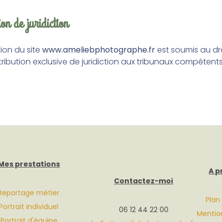
ion de juridiction
ation du site
www.ameliebphotographe.fr
est soumis au dr
 attribution exclusive de juridiction aux tribunaux compéten
Mes prestations
A p
Contactez-moi
Reportage métier
Plan
Portrait individuel
06 12 44 22 00
Mention
Portrait d'équipe