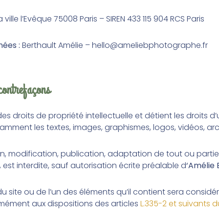
ville l’Evêque 75008 Paris – SIREN 433 115 904 RCS Paris
nées :
Berthault Amélie
–
hello@ameliebphotographe.fr
 contrefaçons
es droits de propriété intellectuelle et détient les droits 
otamment les textes, images, graphismes, logos, vidéos, arc
n, modification, publication, adaptation de tout ou partie
 est interdite, sauf autorisation écrite préalable d
‘
Amélie 
du site ou de l’un des éléments qu’il contient sera consi
mément aux dispositions des articles
L.335-2 et suivants d