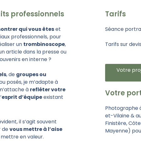
ts professionnels
Tarifs
ontrer qui vous êtes
et
Séance portrai
aux professionnels, pour
réaliser un
trombinoscope
,
Tarifs sur devi
n article dans la presse ou
ouvenirs en interne ?
Votre pro
els
, de
groupes ou
 ou posés, je m’adapte à
 m’attache à
refléter votre
Votre por
’
esprit d’équipe
existant
Photographe à
et-Vilaine & a
ident, il s’agit souvent
Finistère,
Côte
r de
vous mettre à l’aise
Mayenne
) pou
 mettre en valeur.