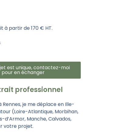
t à partir de 170 € HT.
s
jet est unique, contactez-moi
pour en échanger
trait professionnel
 Rennes, je me déplace en Ille-
utour (
Loire-Atlantique,
Morbihan,
s-d’Armor,
Manche,
Calvados,
r votre projet.