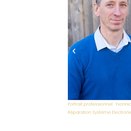
rofessionnel · Yvonnick Bailly,
Portrait professionnel · Emilie 
on Système Electronique
Calmay, Coach & formatrice 
Pétillance