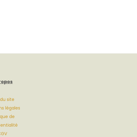
ropos
 du site
s légales
tique de
entialité
CGV