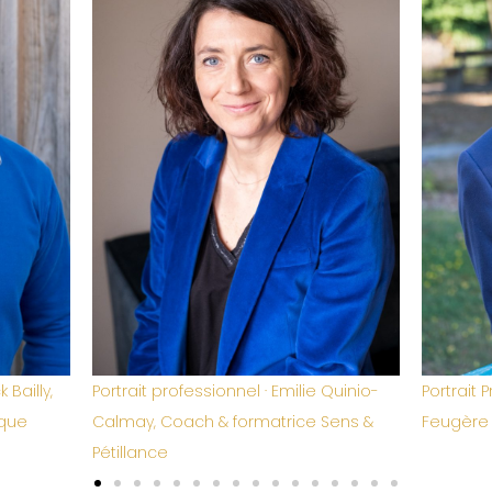
Quinio-
Portrait Professionnel LinkedIn · Vincent
Portrait
Sens &
Feugère