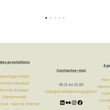
Mes prestations
A p
Contactez-moi
Reportage métier
Plan
Portrait individuel
06 12 44 22 00
Mention
Portrait d'équipe
hello@ameliebphotographe.fr
Poli
Évènementiel
confid
ture · Suivi de chantier ·